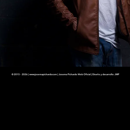
© 2015 - 2026 |
www.josemapichardocom
| Josema Pichardo Web Oficial | Diseño y desarrollo:
JMP