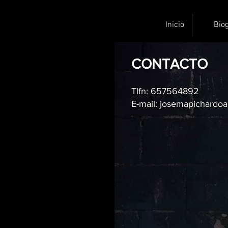
Inicio
Biog
CONTACTO
Tlfn: 657564892
E-mail: josemapichardo